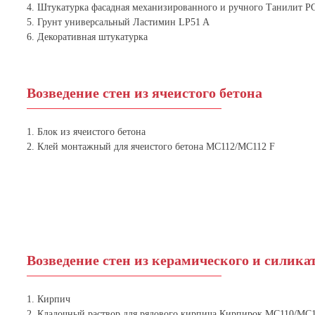
4. Штукатурка фасадная механизированного и ручного Танилит P
5. Грунт универсальный Ластимин LP51 A
6. Декоративная штукатурка
Возведение стен из ячеистого бетона
1. Блок из ячеистого бетона
2. Клей монтажный для ячеистого бетона МС112/MC112 F
Возведение стен из керамического и силика
1. Кирпич
2. Кладочный раствор для рядового кирпича Кирпирок МС110/МС1