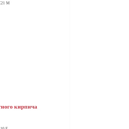
C21 M
тного кирпича
10 F