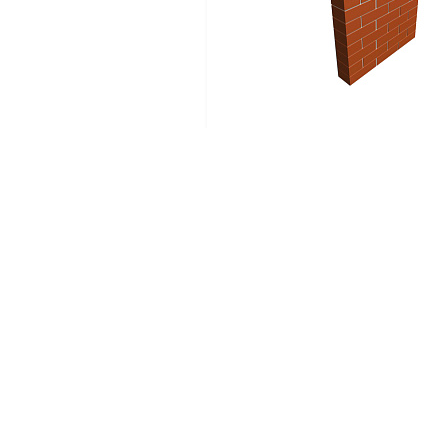
К плану
помещения