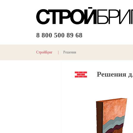
8 800
500 89 68
СтройБриг
|
Решения
Решения д